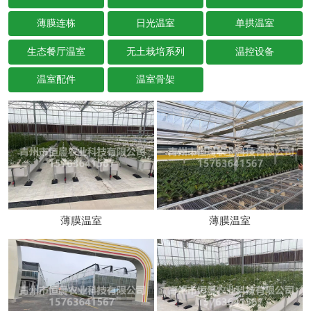
薄膜连栋
日光温室
单拱温室
生态餐厅温室
无土栽培系列
温控设备
温室配件
温室骨架
薄膜温室
薄膜温室