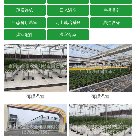
薄膜连栋
日光温室
单拱温室
生态餐厅温室
无土栽培系列
温控设备
温室配件
温室骨架
薄膜温室
薄膜温室